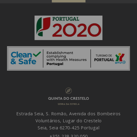
[Cliquez pour agrandir]
Estrada Seia, S. Romão, Avenida dos Bombeiros
Voluntários, Lugar do Crestelo
Seia,
Seia
6270-425
Portugal
+351 238 320 050