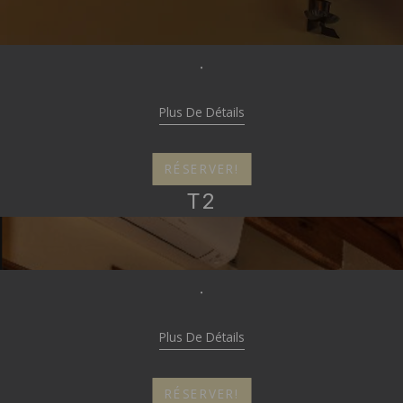
-
Plus De Détails
RÉSERVER!
[Cliquez pour agrandir]
T2
-
Plus De Détails
RÉSERVER!
[Cliquez pour agrandir]