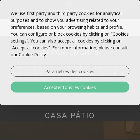
We use first-party and third-party cookies for analytical
purposes and to show you advertising related to your
preferences, based on your browsing habits and profile.
You can configure or block cookies by clicking on “Cookies
settings”. You can also accept all cookies by clicking on
“Accept all cookies”. For more information, please consult
APPARTEMENTS
our Cookie Policy.
Il se compose actuellement de 33 appartements,
Paramètres des cookies
d'équipements extérieurs, d'une zone agricole, d'un
espace vert environnant et d'un espace événementiel.
Accepter tous les cookies
CASA PÁTIO